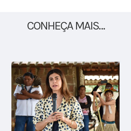
pede
regulariza
de
área.
CONHEÇA MAIS…