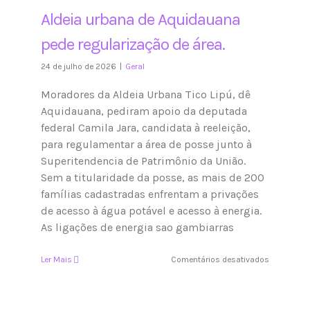
Aldeia urbana de Aquidauana
pede regularização de área.
24 de julho de 2026
|
Geral
Moradores da Aldeia Urbana Tico Lipú, dê
Aquidauana, pediram apoio da deputada
federal Camila Jara, candidata à reeleição,
para regulamentar a área de posse junto à
Superitendencia de Patrimônio da União.
Sem a titularidade da posse, as mais de 200
famílias cadastradas enfrentam a privações
de acesso à água potável e acesso à energia.
As ligações de energia sao gambiarras
em
Ler Mais
Comentários desativados
Aldeia
urbana
de
Aquidauan