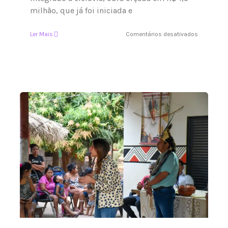
milhão, que já foi iniciada e
em
Ler Mais
Comentários desativados
Prefeita
de
Bodoquen
anuncia
R$
3
milhões
em
recursos
viabilizad
por
Camila
Jara