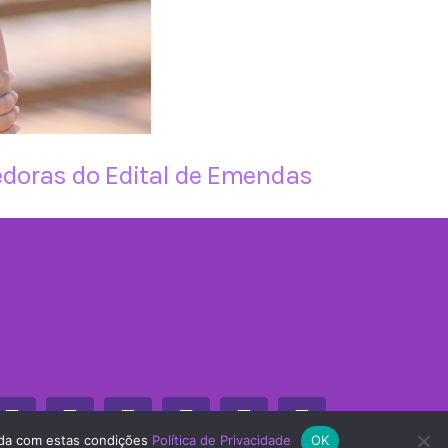
cedoras do Edital de Emendas
Facebook
Instagram
Twitter
Tiktok
YouTube
WhatsApp
orda com estas condições
Política de Privacidade
OK