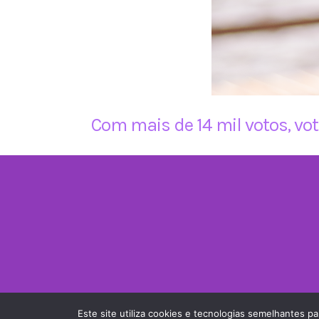
Com mais de 14 mil votos, vo
Camila Jara © Copyright 2019-
2026 | Todos os direitos res
Este site utiliza cookies e tecnologias semelhantes 