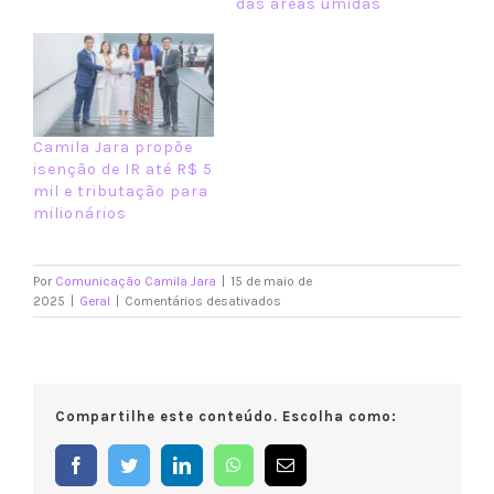
das áreas úmidas
Camila Jara propõe
isenção de IR até R$ 5
mil e tributação para
milionários
Por
Comunicação Camila Jara
|
15 de maio de
em
2025
|
Geral
|
Comentários desativados
Camila
Jara
apresenta
projeto
no
Compartilhe este conteúdo. Escolha como:
Congresso
contra
os
Facebook
Twitter
LinkedIn
WhatsApp
E-
abusos
mail