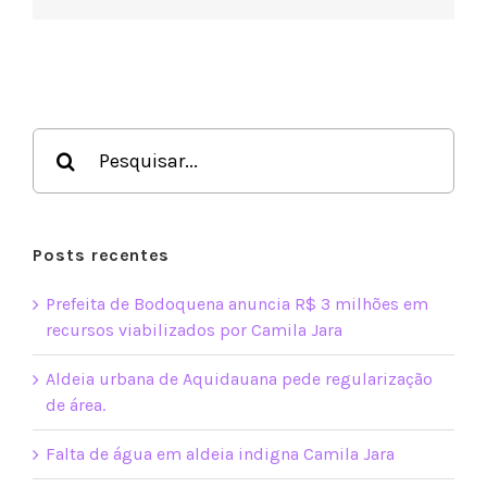
das
apostas
online
Buscar
resultados
para:
Posts recentes
Prefeita de Bodoquena anuncia R$ 3 milhões em
recursos viabilizados por Camila Jara
Aldeia urbana de Aquidauana pede regularização
de área.
Falta de água em aldeia indigna Camila Jara