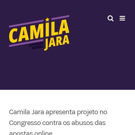
Ir
para
o
conteúdo
Camila Jara apresenta projeto no
Congresso contra os abusos das
apostas online