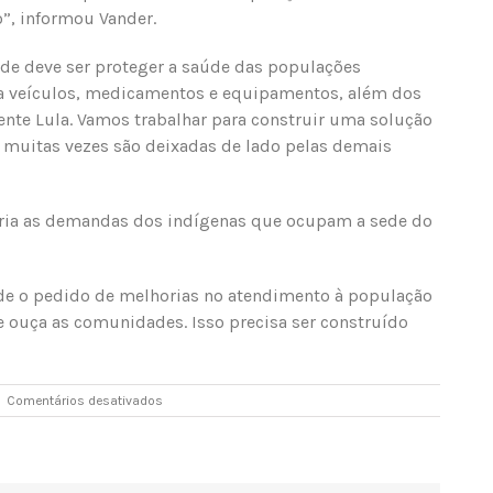
o”, informou Vander.
dade deve ser proteger a saúde das populações
ra veículos, medicamentos e equipamentos, além dos
nte Lula. Vamos trabalhar para construir uma solução
muitas vezes são deixadas de lado pelas demais
ria as demandas dos indígenas que ocupam a sede do
de o pedido de melhorias no atendimento à população
ouça as comunidades. Isso precisa ser construído
em
|
Comentários desativados
Vander
e
Camila
se