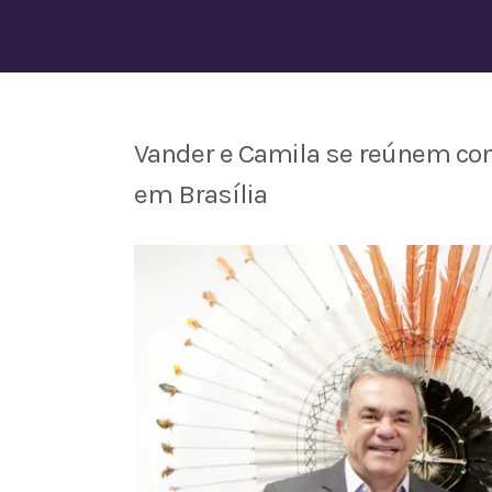
Vander e Camila se reúnem co
em Brasília
View
Larger
Image