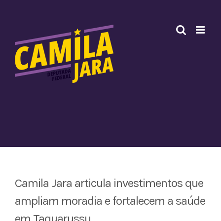
Ir
para
o
conteúdo
Camila Jara articula investimentos que
ampliam moradia e fortalecem a saúde
em Taquarussu