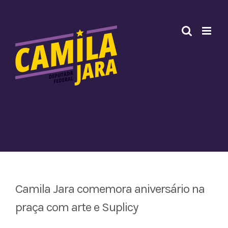
Ir
para
o
conteúdo
Camila Jara comemora aniversário na
praça com arte e Suplicy