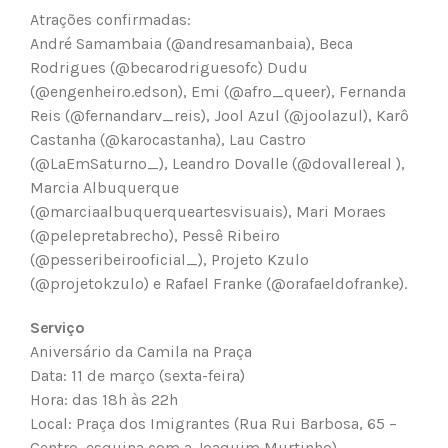
Atrações confirmadas:
André Samambaia (@andresamanbaia), Beca
Rodrigues (@becarodriguesofc) Dudu
(@engenheiro.edson), Emi (@afro_queer), Fernanda
Reis (@fernandarv_reis), Jool Azul (@joolazul), Karô
Castanha (@karocastanha), Lau Castro
(@LaEmSaturno_), Leandro Dovalle (@dovallereal ),
Marcia Albuquerque
(@marciaalbuquerqueartesvisuais), Mari Moraes
(@pelepretabrecho), Pessê Ribeiro
(@pesseribeirooficial_), Projeto Kzulo
(@projetokzulo) e Rafael Franke (@orafaeldofranke).
Serviço
Aniversário da Camila na Praça
Data: 11 de março (sexta-feira)
Hora: das 18h às 22h
Local: Praça dos Imigrantes (Rua Rui Barbosa, 65 –
Centro, esquina com a Joaquim Murtinho)