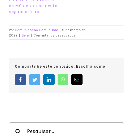
de MG acontece nesta
segunda-feira
Por
Comunicação Camila Jara
|
9 de março de
em
2022
|
Geral
|
Comentários desativados
Camila
Jara
comemora
aniversário
na
Compartilhe este conteúdo. Escolha como:
praça
com
arte
Facebook
Twitter
LinkedIn
WhatsApp
E-
e
mail
Suplicy
Buscar
resultados