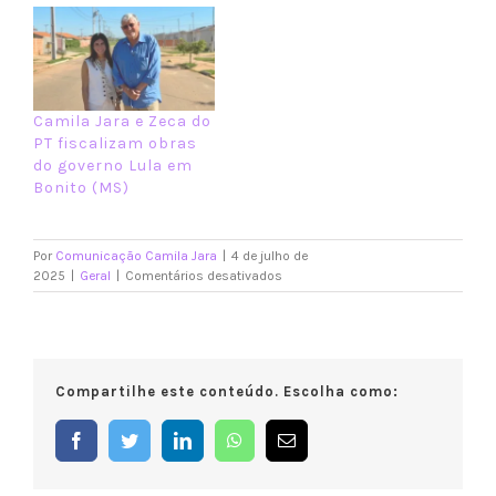
Camila Jara e Zeca do
PT fiscalizam obras
do governo Lula em
Bonito (MS)
Por
Comunicação Camila Jara
|
4 de julho de
em
2025
|
Geral
|
Comentários desativados
Camila
Jara
garante
R$
890
Compartilhe este conteúdo. Escolha como:
mil
para
asfalto
Facebook
Twitter
LinkedIn
WhatsApp
E-
e
mail
iluminação
em