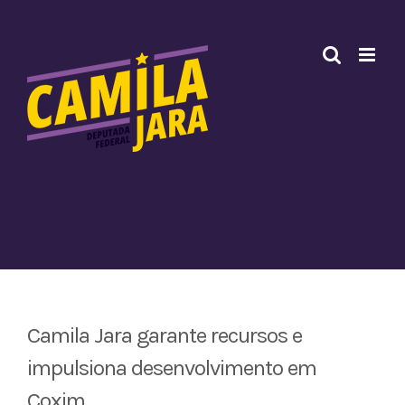
Ir
para
o
conteúdo
Camila Jara garante recursos e
impulsiona desenvolvimento em
Coxim