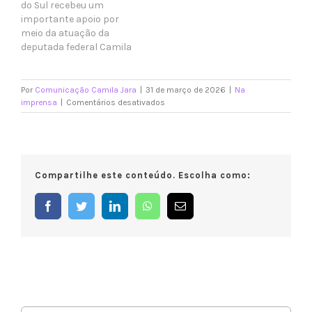
do Sul recebeu um
importante apoio por
meio da atuação da
deputada federal Camila
Jara (PT-MS). A
parlamentar destinou
R$ 258 mil para
Por
Comunicação Camila Jara
|
31 de março de 2026
|
Na
fortalecer os
em
imprensa
|
Comentários desativados
Camila
atendimentos no
Jara
município, contribuindo
garante
com despesas
recursos
essenciais da rede
e
pública de saúde e
Compartilhe este conteúdo. Escolha como:
impulsiona
ajudando a garantir
desenvolvimento
mais qualidade no
em
Facebook
Twitter
LinkedIn
WhatsApp
E-
atendimento…
Coxim
mail