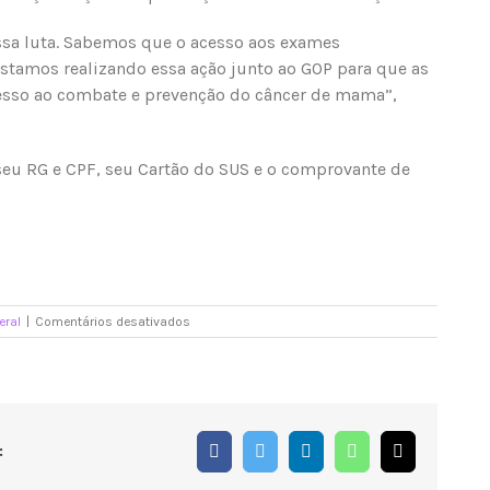
ssa luta. Sabemos que o acesso aos exames
Estamos realizando essa ação junto ao GOP para que as
esso ao combate e prevenção do câncer de mama”,
 seu RG e CPF, seu Cartão do SUS e o comprovante de
em
eral
|
Comentários desativados
Camila
Jara
promove
ação
de
prevenção
Facebook
Twitter
LinkedIn
WhatsApp
E-
:
e
mail
combate