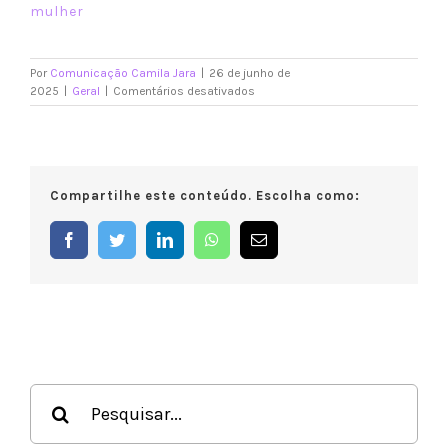
mulher
Por
Comunicação Camila Jara
|
26 de junho de
em
2025
|
Geral
|
Comentários desativados
Camila
Jara
propõe
treinamento
obrigatório
Compartilhe este conteúdo. Escolha como:
de
primeiros
socorros
Facebook
Twitter
LinkedIn
WhatsApp
E-
a
mail
pais
de
recém-
nascidos
antes
da
alta
Buscar
hospitalar
resultados
para: