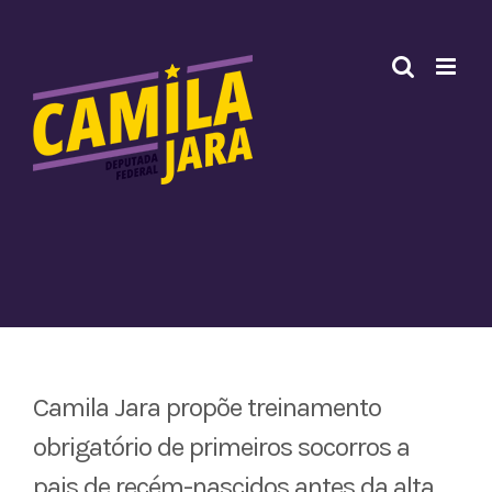
Ir
para
o
conteúdo
Camila Jara propõe treinamento
obrigatório de primeiros socorros a
pais de recém-nascidos antes da alta