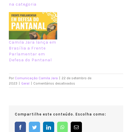
na categoria
Camila Jara lança em
Brasília a Frente
Parlamentar em
Defesa do Pantanal
Por
Comunicação Camila Jara
|
22 de setembro de
em
2023
|
Geral
|
Comentários desativados
Deputada
Camila
Jara
conquista
três
Compartilhe este conteúdo. Escolha como:
categorias
no
Prêmio
Facebook
Twitter
LinkedIn
WhatsApp
E-
Congresso
mail