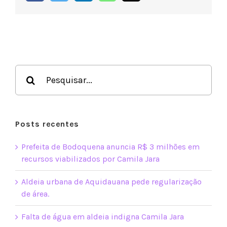
em
Foco
Buscar
resultados
para:
Posts recentes
Prefeita de Bodoquena anuncia R$ 3 milhões em
recursos viabilizados por Camila Jara
Aldeia urbana de Aquidauana pede regularização
de área.
Falta de água em aldeia indigna Camila Jara