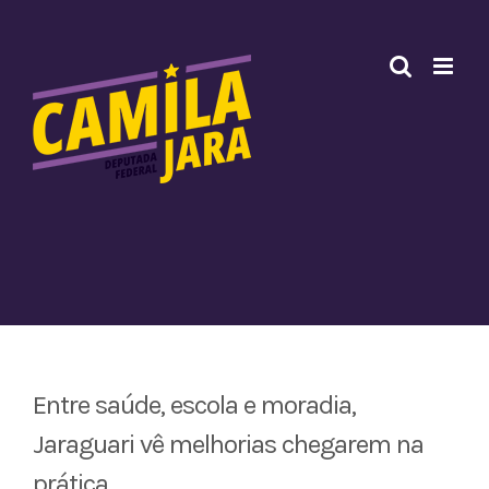
Ir
para
o
conteúdo
Entre saúde, escola e moradia,
Jaraguari vê melhorias chegarem na
prática