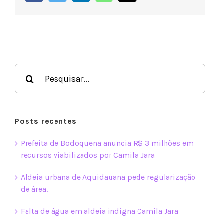
mail
na
prática
Buscar
resultados
para:
Posts recentes
Prefeita de Bodoquena anuncia R$ 3 milhões em
recursos viabilizados por Camila Jara
Aldeia urbana de Aquidauana pede regularização
de área.
Falta de água em aldeia indigna Camila Jara