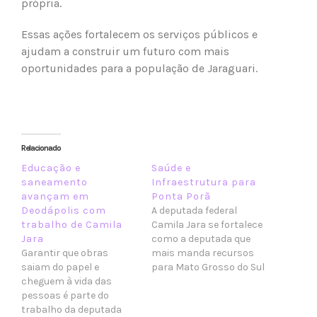
própria.
Essas ações fortalecem os serviços públicos e
ajudam a construir um futuro com mais
oportunidades para a população de Jaraguari.
Relacionado
Educação e
Saúde e
saneamento
Infraestrutura para
avançam em
Ponta Porã
Deodápolis com
A deputada federal
trabalho de Camila
Camila Jara se fortalece
Jara
como a deputada que
Garantir que obras
mais manda recursos
saiam do papel e
para Mato Grosso do Sul
cheguem à vida das
e que mais trabalha por
pessoas é parte do
Ponta Porã Ponta Porã
trabalho da deputada
vive um novo momento