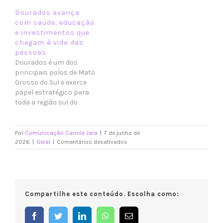
federal Camila Jara(PT-
de crescimento e
Dourados avança
MS). Em Deodápolis,
transformação graças à
com saúde, educação
essa atuação se traduz
deputada Camila Jara.
e investimentos que
em mais educação,
Entre 2023 e 2025, o
chegam à vida das
estrutura e qualidade de
trabalho parlamentar e…
pessoas
vida para a população.
Dourados é um dos
Por meio de emenda
principais polos de Mato
parlamentar, a deputada
Grosso do Sul e exerce
destinou R$400 mil ao
papel estratégico para
município…
toda a região sul do
estado. Garantir que esse
desenvolvimento chegue
a quem vive a cidade
Por
Comunicação Camila Jara
|
7 de junho de
todos os dias tem sido
em
2026
|
Geral
|
Comentários desativados
Entre
parte do trabalho da
saúde,
deputada federal Camila
escola
Jara (PT-MS) em Brasília.
e
Por meio…
moradia,
Compartilhe este conteúdo. Escolha como:
Jaraguari
vê
melhorias
Facebook
Twitter
LinkedIn
WhatsApp
E-
chegarem