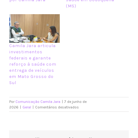
(MS)
Camila Jara articula
investimentos
federais e garante
reforço à saúde com
entrega de veículos
em Mato Grosso do
Sul
Por
Comunicação Camila Jara
|
7 de junho de
em
2026
|
Geral
|
Comentários desativados
Mais
desenvolvimento,
saúde
e
moradia: