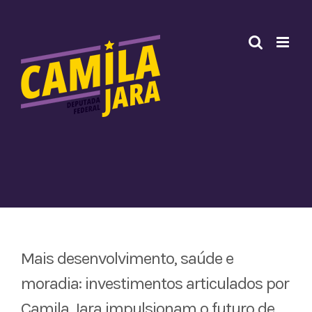
Ir
para
o
conteúdo
Mais desenvolvimento, saúde e
moradia: investimentos articulados por
Camila Jara impulsionam o futuro de