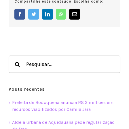
Compartilhe este conteúdo. Escolha como:
investimentos
articulados
por
Facebook
Twitter
LinkedIn
WhatsApp
E-
Camila
mail
Jara
impulsionam
o
futuro
de
Bodoquena
Buscar
resultados
para:
Posts recentes
Prefeita de Bodoquena anuncia R$ 3 milhões em
recursos viabilizados por Camila Jara
Aldeia urbana de Aquidauana pede regularização