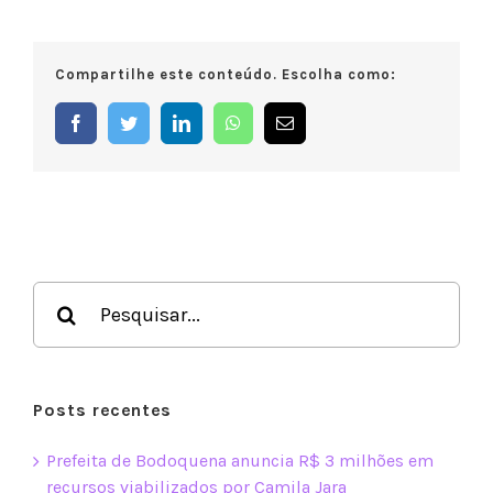
testagem
de
IST’s,
Compartilhe este conteúdo. Escolha como:
vereadora
e
equipe
Facebook
Twitter
LinkedIn
WhatsApp
E-
visitam
mail
CTA
da
Capital
Buscar
resultados
para:
Posts recentes
Prefeita de Bodoquena anuncia R$ 3 milhões em
recursos viabilizados por Camila Jara