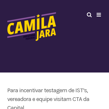
Ir
para
o
conteúdo
Para incentivar testagem de IST’s,
vereadora e equipe visitam CTA da
Capital