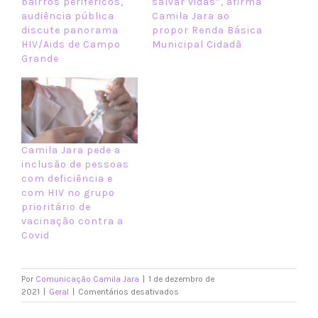
bairros periféricos,
salvar vidas”, afirma
audiência pública
Camila Jara ao
discute panorama
propor Renda Básica
HIV/Aids de Campo
Municipal Cidadã
Grande
Camila Jara pede a
inclusão de pessoas
com deficiência e
com HIV no grupo
prioritário de
vacinação contra a
Covid
Por
Comunicação Camila Jara
|
1 de dezembro de
em
2021
|
Geral
|
Comentários desativados
Para
incentivar