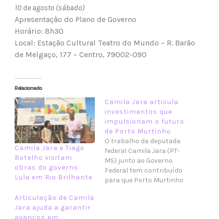
10 de agosto (sábado)
Apresentação do Plano de Governo
Horário: 8h30
Local: Estação Cultural Teatro do Mundo – R. Barão
de Melgaço, 177 – Centro, 79002-090
Relacionado
Camila Jara articula
investimentos que
impulsionam o futuro
de Porto Murtinho
O trabalho da deputada
Camila Jara e Tiago
federal Camila Jara (PT-
Botelho visitam
MS) junto ao Governo
obras do governo
Federal tem contribuído
Lula em Rio Brilhante
para que Porto Murtinho
receba investimentos
Articulação de Camila
estratégicos em áreas
Jara ajuda a garantir
fundamentais para o
avanços em