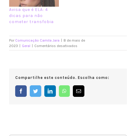
Avisa que é ELA: 4
dicas para não
cometer transfobia
Por
Comunicação Camila Jara
|
8 de maio de
em
2023
|
Geral
|
Comentários desativados
Projeto
de
lei
beneficia
a
Compartilhe este conteúdo. Escolha como:
população
LGBTQIA+
em
Facebook
Twitter
LinkedIn
WhatsApp
E-
programas
mail
habitacionais