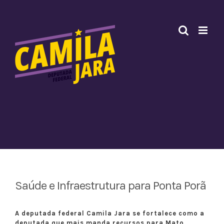
Ir
para
o
conteúdo
Saúde e Infraestrutura para Ponta Porã
A deputada federal Camila Jara se fortalece como a
deputada que mais manda recursos para Mato