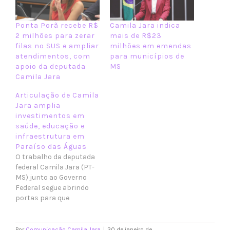
Ponta Porã recebe R$
Camila Jara indica
2 milhões para zerar
mais de R$23
filas no SUS e ampliar
milhões em emendas
atendimentos, com
para municípios de
apoio da deputada
MS
Camila Jara
Articulação de Camila
Jara amplia
investimentos em
saúde, educação e
infraestrutura em
Paraíso das Águas
O trabalho da deputada
federal Camila Jara (PT-
MS) junto ao Governo
Federal segue abrindo
portas para que
investimentos e
políticas públicas
cheguem aos
Por
Comunicação Camila Jara
|
30 de janeiro de