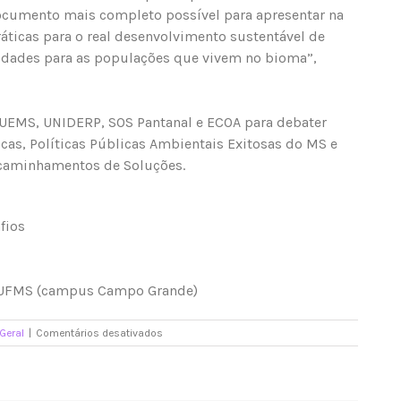
documento mais completo possível para apresentar na
áticas para o real desenvolvimento sustentável de
ldades para as populações que vivem no bioma”,
 UEMS, UNIDERP, SOS Pantanal e ECOA para debater
cas, Políticas Públicas Ambientais Exitosas do MS e
ncaminhamentos de Soluções.
fios
da UFMS (campus Campo Grande)
em
Geral
|
Comentários desativados
Seminário
pré-
COP
reúne